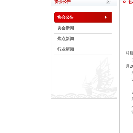
协会公告
协
协会公告
协会新闻
焦点新闻
行业新闻
尊
由
月
湖
3月
下
论
席
入
详情
2