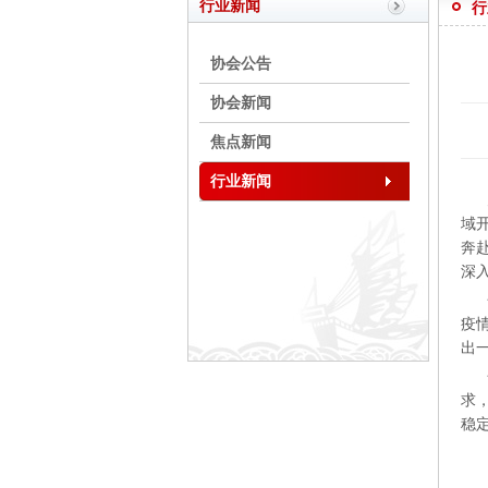
行业新闻
行
协会公告
协会新闻
焦点新闻
行业新闻
为
域
奔
深
会
疫
出
会
求
稳