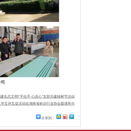
公司
建生态文明|“手拉手 心连心”支部共建植树节活动
互学互评互促活动在湖南省标识行业协会圆满举办
分享到：