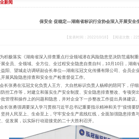
业新闻
保安全 促稳定—湖南省标识行业协会深入开展安全
【发表时间：2022/10/18】 【阅读次数：22
积极落实《湖南省深入排查重点行业领域潜在风险隐患坚决防范遏制重
开展全员、全领域、全方位、全过程安全隐患自查自纠，10月10日，湖
赴益阳、望城走访调研副会长单位—湖南泓冠文化传播有限公司、会员企
入开展风险隐患排查和安全生产检查督促工作。
长张勇在泓冠文化负责人王方、大自然标识负责人杨樟的陪同下，仔细
情防控工作等，对建立和落实生产安全制度、安全隐患排查整改、专项突
一批管理和操作上的问题和隐患，并对企业下一步整改工作提出具体建议
长张勇强调要深入学习贯彻习近平总书记重要指示精神和关于“疫情要防
，坚持人民至上、生命至上，守牢安全生产底线红线，全面加强隐患排查
定、促发展，以实际行动迎接党的二十大胜利召开。