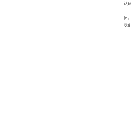
认
伍
我