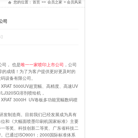
您的位置：
首页
>>
会员之家
> 会员风采
公司
6】
司， 也是
唯一一家喷印上市公司
，公司
异的成绩！为了为客户提供更好更及时的
数码设备有限公司。
RAT 5000UV超宽幅、高精度、高速UV
K/LJ320SG溶剂喷绘机，
ora XRAT 3000H UV卷板多功能宽幅数码喷
机研发制造商。目前我们已经发展成为具有
单位和《大幅面喷墨印刷机国家标准》主要
步一等奖、科技创新二等奖、广东省科技二
通过ISO9001；2000国际标准体系