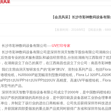
员风采
【会员风采】长沙市彩神数码设备有限
【发表时间：2016/9/5】 【阅读次数：686
长沙市彩神数码设备有限公司----
UV打印专家
长沙市彩神数码设备有限公司是深圳市润天智数字股份有限公司湖南分公
立后凭借专业的技术服务团队和诚信经营理念,分别在湖南与江西取得了优
务，在湖南设立了自己的展厅，在江西南昌也设立了分公司：南昌市彩神
我们主营由润天智研发生产的“彩神”牌UV、溶剂全系列产品，包括Flora X
卷喷绘机，HJII5000P超宽幅溶剂型数码喷绘机，Flora LJ 320P/LJ320
oraPP2512UV/PP1612UV/PP3220UV 高精度、高速UV平板喷绘机，Fl
机等型号的产品。
深圳市润天智数字股份设备有限公司成立于2000年，是中国数码喷绘
主知识产权的国家级的高科技企业，是中国印刷及设备器材工业协会理事
草单位，并制定了该行业的进出口商检标准。公司先后获得深圳市科技进
奖，并获国家四部委颁发的重点新产品奖同时获得广东省和深圳市知名品牌。已