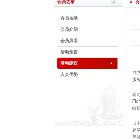
会员之家
会
会员名录
会员介绍
会员风采
活动预告
活动建议
成
入会优势
服
卷对
Fl
绘
自
起
等